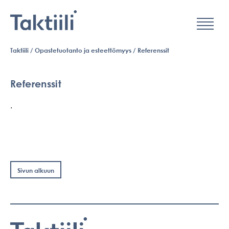
Valikko
Hyppää
Taktiili
/
Opastetuotanto ja esteettömyys
/
Referenssit
sisältöön
Referenssit
.
Sivun alkuun