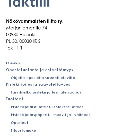
Näkövammaisten liitto ry.
Marjaniementie 74
00930 Helsinki
PL 30, 00030 IIRIS
taktiili.fi
Etusivu
Opastetuotanto ja esteettömyys
Ohjeita opasteita suunnitteleville
Pistekirjoitus ja saavutettavuus
Tarvitsetko pistekirjoitusmateriaalia?
Tuotteet
Pistekirjoitustuotteet, isotekstituotteet
Pistekirjoituspaperit, -muovit ja -välineet
Opasteet
Tilauslomake