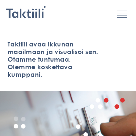
Valikko
Hyppää
sisältöön
Taktiili avaa ikkunan
maailmaan ja visualisoi sen.
Otamme tuntumaa.
Olemme koskettava
kumppani.