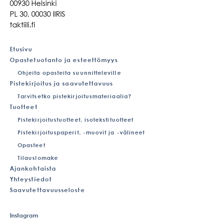
00930 Helsinki
PL 30, 00030 IIRIS
taktiili.fi
Etusivu
Opastetuotanto ja esteettömyys
Ohjeita opasteita suunnitteleville
Pistekirjoitus ja saavutettavuus
Tarvitsetko pistekirjoitusmateriaalia?
Tuotteet
Pistekirjoitustuotteet, isotekstituotteet
Pistekirjoituspaperit, -muovit ja -välineet
Opasteet
Tilauslomake
Ajankohtaista
Yhteystiedot
Saavutettavuusseloste
Instagram