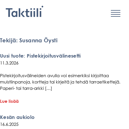
Valikko
Hyppää
sisältöön
Tekijä:
Susanna Öysti
Uusi tuote: Pistekirjoitusvälinesetti
11.3.2026
Pistekirjoitusvälineiden avulla voi esimerkiksi kirjoittaa
muistiinpanoja, kortteja tai kirjeitä ja tehdä tarraetikettejä.
Paperi- tai tarra-arkki […]
aiheesta
Lue lisää
Uusi
tuote:
Kesän aukiolo
Pistekirjoitusvälinesetti
16.6.2025