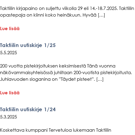
Taktiilin kirjapaino on suljettu viikolla 29 eli 14.-18.7.2025. Taktiilin
opastepaja on kiinni koko heinäkuun. Hyvää […]
aiheesta
Lue lisää
Kesän
aukiolo
Taktiilin uutiskirje 1/25
5.5.2025
200 vuotta pistekirjoituksen keksimisestä Tänä vuonna
näkövammaisyhteisössä juhlitaan 200-vuotista pistekirjoitusta.
Juhlavuoden sloganina on ”Täydet pisteet”. […]
aiheesta
Lue lisää
Taktiilin
uutiskirje
Taktiilin uutiskirje 1/24
1/25
5.3.2025
Koskettava kumppani Tervetuloa lukemaan Taktiilin