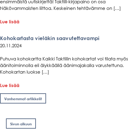
ensimmäistä uutiskirjettä! Taktiili-kirjapaino on osa
Näkövammaisten liittoa. Keskeinen tehtävämme on […]
aiheesta
Lue lisää
Taktiilin
uutiskirje
Kohokartasta vieläkin saavutettavampi
1/24
20.11.2024
Puhuva kohokartta Kaikki Taktiilin kohokartat voi tilata myös
äänitoiminnolla eli älykkäällä äänimajakalla varustettuna.
Kohokartan luokse […]
aiheesta
Lue lisää
Kohokartasta
Artikkelien
vieläkin
Vanhemmat artikkelit
selaus
saavutettavampi
Sivun alkuun